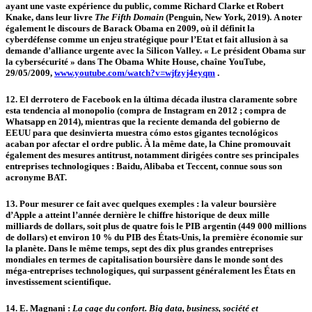
ayant une vaste expérience du public, comme Richard Clarke et Robert
Knake, dans leur livre
The Fifth Domain
(Penguin, New York, 2019). A noter
également le discours de Barack Obama en 2009, où il définit la
cyberdéfense comme un enjeu stratégique pour l’Etat et fait allusion à sa
demande d’alliance urgente avec la Silicon Valley. « Le président Obama sur
la cybersécurité » dans The Obama White House, chaîne YouTube,
29/05/2009,
www.youtube.com/watch?v=wjfzyj4eyqm
.
12.
El derrotero de Facebook en la última década ilustra claramente sobre
esta tendencia al monopolio (compra de Instagram en 2012 ; compra de
Whatsapp en 2014), mientras que la reciente demanda del gobierno de
EEUU para que desinvierta muestra cómo estos gigantes tecnológicos
acaban por afectar el ordre public. À la même date, la Chine promouvait
également des mesures antitrust, notamment dirigées contre ses principales
entreprises technologiques : Baidu, Alibaba et Teccent, connue sous son
acronyme BAT.
13.
Pour mesurer ce fait avec quelques exemples : la valeur boursière
d’Apple a atteint l’année dernière le chiffre historique de deux mille
milliards de dollars, soit plus de quatre fois le PIB argentin (449 000 millions
de dollars) et environ 10 % du PIB des États-Unis, la première économie sur
la planète. Dans le même temps, sept des dix plus grandes entreprises
mondiales en termes de capitalisation boursière dans le monde sont des
méga-entreprises technologiques, qui surpassent généralement les États en
investissement scientifique.
14.
E. Magnani :
La cage du confort. Big data, business, société et