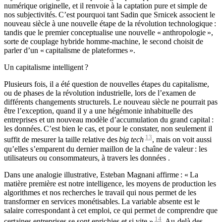
numérique originelle, et il renvoie à la captation pure et simple de
nos subjectivités. C’est pourquoi tant Sadin que Srnicek associent le
nouveau siècle à une nouvelle étape de la révolution technologique :
tandis que le premier conceptualise une nouvelle « anthropologie »,
sorte de couplage hybride homme-machine, le second choisit de
parler d’un « capitalisme de plateformes ».
Un capitalisme intelligent ?
Plusieurs fois, il a été question de nouvelles étapes du capitalisme,
ou de phases de la révolution industrielle, lors de l’examen de
différents changements structurels. Le nouveau siècle ne pourrait pas
être l’exception, quand il y a une hégémonie inhabituelle des
entreprises et un nouveau modèle d’accumulation du grand capital :
les données. C’est bien le cas, et pour le constater, non seulement il
13
suffit de mesurer la taille relative des
big tech
, mais on voit aussi
qu’elles s’emparent du dernier maillon de la chaîne de valeur : les
utilisateurs ou consommateurs, à travers les données .
Dans une analogie illustrative, Esteban Magnani affirme : « La
matière première est notre intelligence, les moyens de production les
algorithmes et nos recherches le travail qui nous permet de les
transformer en services monétisables. La variable absente est le
salaire correspondant à cet emploi, ce qui permet de comprendre que
14
certaines entreprises se sont enrichies et si vite »
. Au-delà des