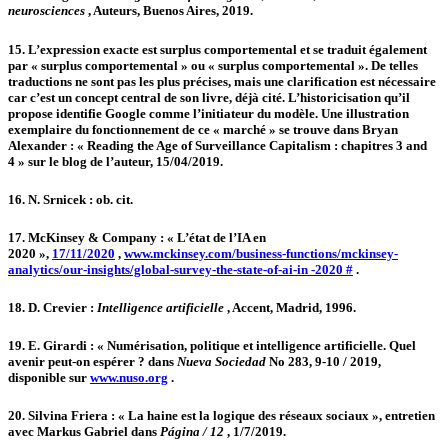
neurosciences
, Auteurs, Buenos Aires, 2019.
15.
L’expression exacte est surplus comportemental et se traduit également
par « surplus comportemental » ou « surplus comportemental ». De telles
traductions ne sont pas les plus précises, mais une clarification est nécessaire
car c’est un concept central de son livre, déjà cité. L’historicisation qu’il
propose identifie Google comme l’initiateur du modèle. Une illustration
exemplaire du fonctionnement de ce « marché » se trouve dans Bryan
Alexander : « Reading the Age of Surveillance Capitalism : chapitres 3 and
4 » sur le blog de l’auteur, 15/04/2019.
16.
N. Srnicek : ob. cit.
17.
McKinsey & Company : « L’état de l’IA en
2020 »,
17/11/2020
,
www.mckinsey.com/business-functions/mckinsey-
analytics/our-insights/global-survey-the-state-of-ai-in -2020 #
.
18.
D. Crevier :
Intelligence artificielle
, Accent, Madrid, 1996.
19.
E. Girardi : « Numérisation, politique et intelligence artificielle. Quel
avenir peut-on espérer ? dans
Nueva Sociedad
No 283, 9-10 / 2019,
disponible sur
www.nuso.org
.
20.
Silvina Friera : « La haine est la logique des réseaux sociaux », entretien
avec Markus Gabriel dans
Página / 12
, 1/7/2019.