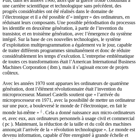
Puis, dans les années 1960, alors que la guerre froide conduisait à
une carrière scientifique et technologique sans précédent, des
progrès considérables ont été réalisés dans le domaine de
l’électronique et il a été possible d’« intégrer » des ordinateurs, en
réduisant leurs composants. Une possible périodisation du processus
les identifie en deuxième génération, à partir de l’invention du
transistor, et en troisième génération, avec l’émergence du système
intégré. Sur la base de ces nouvelles technologies, le système
d’exploitation multiprogrammation a également vu le jour, capable
de traiter différents programmes simultanément et donc de réduire
considérablement les temps d’exécution. L’entreprise emblématique
de toutes ces transformations était l’American International Business
Machines Corporation (
ibm
), mais il s’agissait encore de projets
coûteux.
Avec les années 1970 sont apparues les ordinateurs de quatrième
génération, dont l’élément révolutionnaire était l’invention du
microprocesseur. Manuel Castells soutient que « l’arrivée du
microprocesseur en 1971, avec la possibilité de mettre un ordinateur
sur une puce, a bouleversé le monde de l’électronique, en fait le
4
monde lui-même »
. Cela a donné naissance aux micro-ordinateurs
et, avec eux, aux ordinateurs personnels à usage civil et commercial
(
pc
). Maintenant, la réduction de la taille et du coût des machines
annonçait l’arrivée de la « révolution technologique ». Le monde est
devenu information, capable d’être enregistré à grande échelle et