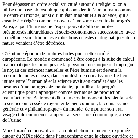
Pour dépasser un ordre social structuré autour du religieux, on a
utilisé une base philosophique qui considérait l’être humain comme
le centre du monde, ainsi qu’un élan inhabituel à la science, qui a
ensuite été érigée comme le noyau d’une sorte de culte du progrès.
Ainsi, si par l’humanisme l’esprit pouvait s’affranchir des
présupposés hiérarchiques et socio-économiques successoraux, avec
la méthode scientifique les explications célestes et dogmatiques de la
nature venaient d’être détrônées.
C’était une époque de ruptures fortes pour cette société
européenne. Le monde a commencé à être conçu à la suite du calcul
mathématique, les principes de la physique mécanique ont imprégné
le noyau des sciences naturelles et l’être humain est devenu la
mesure de toutes choses, dans son désir de connaissance. Le lien
intime entre l’humanité et la science avait son corrélat dans les
besoins d’une bourgeoisie montante, qui utilisait le progrès
scientifique pour l’appliquer comme technique de production
manufacturière. Autrement dit, à un certain moment, les bienfaits de
la science ont cessé de rayonner le bien commun, la connaissance
générale et « philanthropique » du monde, de montrer son vrai
visage et de commencer à opérer au sens strict économique, au sein
de l’usine.
Marx lui-même pouvait voir la contradiction imminente, exprimée
autour du
XIXe
siècle dans l’antagonisme entre la classe ouvrière et