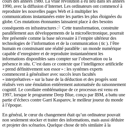
cours des années 1980. La vraie révolution a eu lieu dans les années
1990, avec la diffusion d’Internet. Les ordinateurs ont commencé à
reproduire les nouvelles pages Web et à multiplier les
communications instantanées entre les parties les plus éloignées du
globe. Ces mutations étonnantes laissaient place à des besoins
5
conséquents en infrastructures :
Cette transformation, construite
parallèlement aux développements de la microélectronique, pourrait
être présentée comme la base nécessaire à l’empire ultérieur des
technologies de l’information et de la communication (
tic
). l’être
humain en construisant une réalité parallèle : un monde numérique
capable d’enregistrer et de reproduire instantanément les
informations disponibles sans compter sur l’observation ou la
présence
in situ
. C’est dans ce contexte que l’intelligence artificielle
« prend définitivement son essor » : les systèmes experts
commencent à généraliser avec succès leurs facultés
« interprétatives » sur la base de la déduction et des progrès sont
réalisés vers une émulation entièrement automatisée du raisonnement
cognitif. Le corollaire emblématique de ce processus est venu en
1997, lorsque le programme Deep Blue, conçu par IBM, a battu une
partie d’échecs contre Garri Kasparov, le meilleur joueur du monde
à l’époque.
En général, le cœur du changement était qu’un ordinateur pouvait
non seulement stocker et traiter des informations, mais aussi déduire
et projeter des scénarios. Quelque chose de très similaire à la