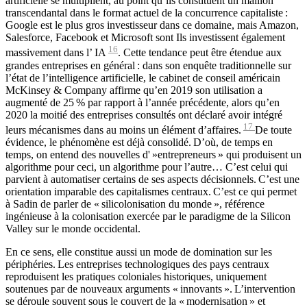
artificielle se multiplient, au point qu’ils constituent un maillon
transcendantal dans le format actuel de la concurrence capitaliste :
Google est le plus gros investisseur dans ce domaine, mais Amazon,
Salesforce, Facebook et Microsoft sont Ils investissent également
16
massivement dans l’
IA
. Cette tendance peut être étendue aux
grandes entreprises en général : dans son enquête traditionnelle sur
l’état de l’intelligence artificielle, le cabinet de conseil américain
McKinsey & Company affirme qu’en 2019 son utilisation a
augmenté de 25 % par rapport à l’année précédente, alors qu’en
2020 la moitié des entreprises consultés ont déclaré avoir intégré
17
leurs mécanismes dans au moins un élément d’affaires.
De toute
évidence, le phénomène est déjà consolidé. D’où, de temps en
temps, on entend des nouvelles d' »entrepreneurs » qui produisent un
algorithme pour ceci, un algorithme pour l’autre… C’est celui qui
parvient à automatiser certains de ses aspects décisionnels. C’est une
orientation imparable des capitalismes centraux. C’est ce qui permet
à Sadin de parler de « silicolonisation du monde », référence
ingénieuse à la colonisation exercée par le paradigme de la Silicon
Valley sur le monde occidental.
En ce sens, elle constitue aussi un mode de domination sur les
périphéries. Les entreprises technologiques des pays centraux
reproduisent les pratiques coloniales historiques, uniquement
soutenues par de nouveaux arguments « innovants ». L’intervention
se déroule souvent sous le couvert de la « modernisation » et