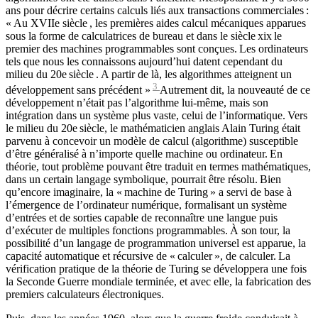
ans pour décrire certains calculs liés aux transactions commerciales :
« Au XVIIe
siècle
, les premières aides calcul mécaniques apparues
sous la forme de calculatrices de bureau et dans le siècle
xix
le
premier des machines programmables sont conçues. Les ordinateurs
tels que nous les connaissons aujourd’hui datent cependant du
milieu du 20e
siècle
. A partir de là, les algorithmes atteignent un
3
développement sans précédent »
Autrement dit, la nouveauté de ce
développement n’était pas l’algorithme lui-même, mais son
intégration dans un système plus vaste, celui de l’informatique. Vers
le milieu du 20e
siècle
, le mathématicien anglais Alain Turing était
parvenu à concevoir un modèle de calcul (algorithme) susceptible
d’être généralisé à n’importe quelle machine ou ordinateur. En
théorie, tout problème pouvant être traduit en termes mathématiques,
dans un certain langage symbolique, pourrait être résolu. Bien
qu’encore imaginaire, la « machine de Turing » a servi de base à
l’émergence de l’ordinateur numérique, formalisant un système
d’entrées et de sorties capable de reconnaître une langue puis
d’exécuter de multiples fonctions programmables. À son tour, la
possibilité d’un langage de programmation universel est apparue, la
capacité automatique et récursive de « calculer », de calculer. La
vérification pratique de la théorie de Turing se développera une fois
la Seconde Guerre mondiale terminée, et avec elle, la fabrication des
premiers calculateurs électroniques.