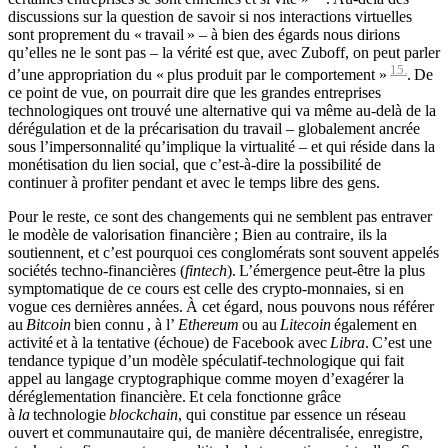
discussions sur la question de savoir si nos interactions virtuelles
sont proprement du « travail » – à bien des égards nous dirions
qu’elles ne le sont pas – la vérité est que, avec Zuboff, on peut parler
15.
d’une appropriation du « plus produit par le comportement »
. De
ce point de vue, on pourrait dire que les grandes entreprises
technologiques ont trouvé une alternative qui va même au-delà de la
dérégulation et de la précarisation du travail – globalement ancrée
sous l’impersonnalité qu’implique la virtualité – et qui réside dans la
monétisation du lien social, que c’est-à-dire la possibilité de
continuer à profiter pendant et avec le temps libre des gens.
Pour le reste, ce sont des changements qui ne semblent pas entraver
le modèle de valorisation financière ; Bien au contraire, ils la
soutiennent, et c’est pourquoi ces conglomérats sont souvent appelés
sociétés techno-financières (
fintech
). L’émergence peut-être la plus
symptomatique de ce cours est celle des crypto-monnaies, si en
vogue ces dernières années. À cet égard, nous pouvons nous référer
au
Bitcoin
bien connu , à l’
Ethereum
ou au
Litecoin
également en
activité et à la tentative (échoue) de Facebook avec
Libra
. C’est une
tendance typique d’un modèle spéculatif-technologique qui fait
appel au langage cryptographique comme moyen d’exagérer la
déréglementation financière. Et cela fonctionne grâce
à
la
technologie
blockchain
, qui constitue par essence un réseau
ouvert et communautaire qui, de manière décentralisée, enregistre,