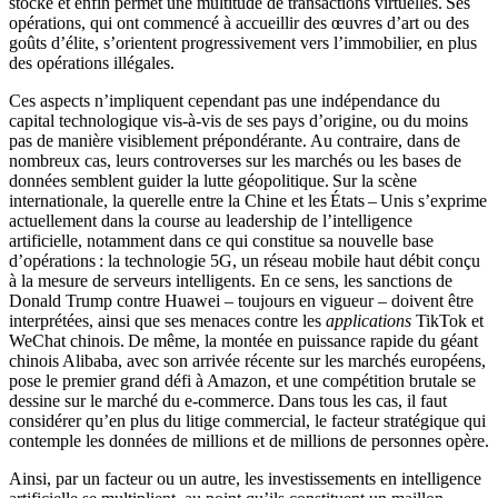
stocke et enfin permet une multitude de transactions virtuelles. Ses
opérations, qui ont commencé à accueillir des œuvres d’art ou des
goûts d’élite, s’orientent progressivement vers l’immobilier, en plus
des opérations illégales.
Ces aspects n’impliquent cependant pas une indépendance du
capital technologique vis-à-vis de ses pays d’origine, ou du moins
pas de manière visiblement prépondérante. Au contraire, dans de
nombreux cas, leurs controverses sur les marchés ou les bases de
données semblent guider la lutte géopolitique. Sur la scène
internationale, la querelle entre la Chine et les
États
–
Unis
s’exprime
actuellement dans la course au leadership de l’intelligence
artificielle, notamment dans ce qui constitue sa nouvelle base
d’opérations : la technologie 5G, un réseau mobile haut débit conçu
à la mesure de serveurs intelligents. En ce sens, les sanctions de
Donald Trump contre Huawei – toujours en vigueur – doivent être
interprétées, ainsi que ses menaces contre les
applications
TikTok et
WeChat chinois. De même, la montée en puissance rapide du géant
chinois Alibaba, avec son arrivée récente sur les marchés européens,
pose le premier grand défi à Amazon, et une compétition brutale se
dessine sur le marché du e-commerce. Dans tous les cas, il faut
considérer qu’en plus du litige commercial, le facteur stratégique qui
contemple les données de millions et de millions de personnes opère.
Ainsi, par un facteur ou un autre, les investissements en intelligence