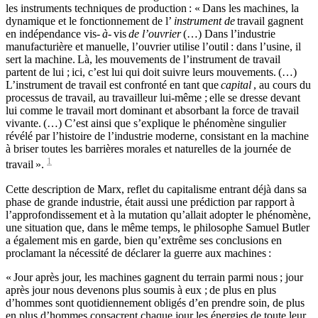
les instruments techniques de production : « Dans les machines, la
dynamique et le fonctionnement de l’
instrument de
travail gagnent
en indépendance vis-
à-
vis
de l’ouvrier
(…) Dans l’industrie
manufacturière et manuelle, l’ouvrier utilise l’outil : dans l’usine, il
sert la machine. Là, les mouvements de l’instrument de travail
partent de lui ; ici, c’est lui qui doit suivre leurs mouvements. (…)
L’instrument de travail est confronté en tant que
capital
, au cours du
processus de travail, au travailleur lui-même ; elle se dresse devant
lui comme le travail mort dominant et absorbant la force de travail
vivante. (…) C’est ainsi que s’explique le phénomène singulier
révélé par l’histoire de l’industrie moderne, consistant en la machine
à briser toutes les barrières morales et naturelles de la journée de
1
travail ».
Cette description de Marx, reflet du capitalisme entrant déjà dans sa
phase de grande industrie, était aussi une prédiction par rapport à
l’approfondissement et à la mutation qu’allait adopter le phénomène,
une situation que, dans le même temps, le philosophe Samuel Butler
a également mis en garde, bien qu’extrême ses conclusions en
proclamant la nécessité de déclarer la guerre aux machines :
« Jour après jour, les machines gagnent du terrain parmi nous ; jour
après jour nous devenons plus soumis à eux ; de plus en plus
d’hommes sont quotidiennement obligés d’en prendre soin, de plus
en plus d’hommes consacrent chaque jour les énergies de toute leur