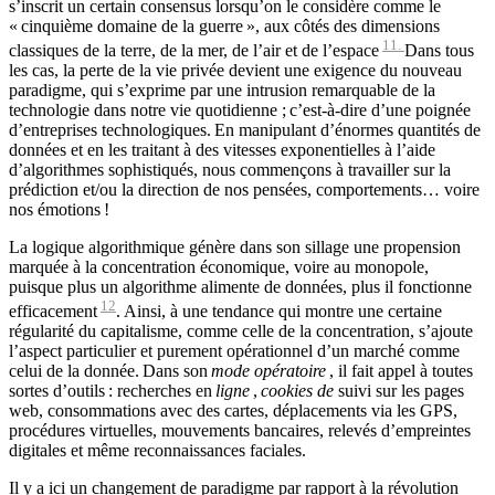
s’inscrit un certain consensus lorsqu’on le considère comme le
« cinquième domaine de la guerre », aux côtés des dimensions
11.
classiques de la terre, de la mer, de l’air et de l’espace
Dans tous
les cas, la perte de la vie privée devient une exigence du nouveau
paradigme, qui s’exprime par une intrusion remarquable de la
technologie dans notre vie quotidienne ; c’est-à-dire d’une poignée
d’entreprises technologiques. En manipulant d’énormes quantités de
données et en les traitant à des vitesses exponentielles à l’aide
d’algorithmes sophistiqués, nous commençons à travailler sur la
prédiction et/ou la direction de nos pensées, comportements… voire
nos émotions !
La logique algorithmique génère dans son sillage une propension
marquée à la concentration économique, voire au monopole,
puisque plus un algorithme alimente de données, plus il fonctionne
12
efficacement
. Ainsi, à une tendance qui montre une certaine
régularité du capitalisme, comme celle de la concentration, s’ajoute
l’aspect particulier et purement opérationnel d’un marché comme
celui de la donnée. Dans son
mode opératoire
, il fait appel à toutes
sortes d’outils : recherches en
ligne
,
cookies de
suivi sur les pages
web, consommations avec des cartes, déplacements via les GPS,
procédures virtuelles, mouvements bancaires, relevés d’empreintes
digitales et même reconnaissances faciales.
Il y a ici un changement de paradigme par rapport à la révolution