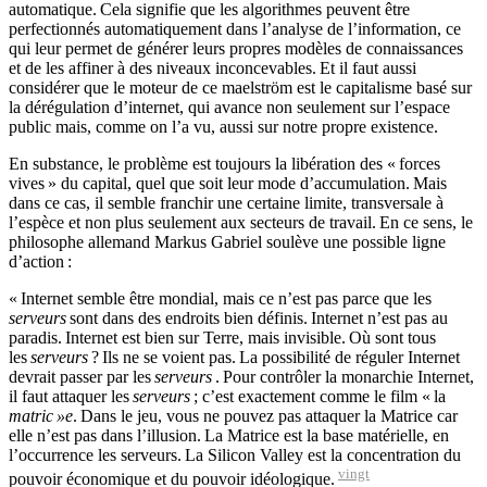
automatique. Cela signifie que les algorithmes peuvent être
perfectionnés automatiquement dans l’analyse de l’information, ce
qui leur permet de générer leurs propres modèles de connaissances
et de les affiner à des niveaux inconcevables. Et il faut aussi
considérer que le moteur de ce maelström est le capitalisme basé sur
la dérégulation d’internet, qui avance non seulement sur l’espace
public mais, comme on l’a vu, aussi sur notre propre existence.
En substance, le problème est toujours la libération des « forces
vives » du capital, quel que soit leur mode d’accumulation. Mais
dans ce cas, il semble franchir une certaine limite, transversale à
l’espèce et non plus seulement aux secteurs de travail. En ce sens, le
philosophe allemand Markus Gabriel soulève une possible ligne
d’action :
« Internet semble être mondial, mais ce n’est pas parce que les
serveurs
sont dans des endroits bien définis. Internet n’est pas au
paradis. Internet est bien sur Terre, mais invisible. Où sont tous
les
serveurs
? Ils ne se voient pas. La possibilité de réguler Internet
devrait passer par les
serveurs
. Pour contrôler la monarchie Internet,
il faut attaquer les
serveurs
; c’est exactement comme le film « la
matric »e
. Dans le jeu, vous ne pouvez pas attaquer la Matrice car
elle n’est pas dans l’illusion. La Matrice est la base matérielle, en
l’occurrence les serveurs. La Silicon Valley est la concentration du
vingt
pouvoir économique et du pouvoir idéologique.