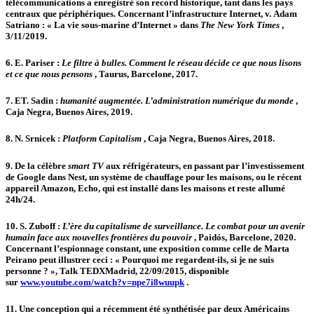
télécommunications a enregistré son record historique, tant dans les pays
centraux que périphériques. Concernant l’infrastructure Internet, v. Adam
Satriano : « La vie sous-marine d’Internet » dans
The New York Times
,
3/11/2019.
6.
E. Pariser :
Le filtre à bulles. Comment le réseau décide ce que nous lisons
et ce que nous pensons
, Taurus, Barcelone, 2017.
7.
ET. Sadin :
humanité augmentée. L’administration numérique du monde
,
Caja Negra, Buenos Aires, 2019.
8.
N. Srnicek :
Platform Capitalism
, Caja Negra, Buenos Aires, 2018.
9.
De la célèbre
smart TV
aux réfrigérateurs, en passant par l’investissement
de Google dans Nest, un système de chauffage pour les maisons, ou le récent
appareil Amazon, Echo, qui est installé dans les maisons et reste allumé
24h/24.
10.
S. Zuboff :
L’ère du capitalisme de surveillance. Le combat pour un avenir
humain face aux nouvelles frontières du pouvoir
, Paidós, Barcelone, 2020.
Concernant l’espionnage constant, une exposition comme celle de Marta
Peirano peut illustrer ceci : « Pourquoi me regardent-ils, si je ne suis
personne ? », Talk TEDXMadrid, 22/09/2015, disponible
sur
www.youtube.com/watch?v=npe7i8wuupk
.
11.
Une conception qui a récemment été synthétisée par deux Américains