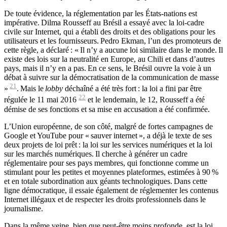
De toute évidence, la réglementation par les États-nations est
impérative. Dilma Rousseff au Brésil a essayé avec la loi-cadre
civile sur Internet, qui a établi des droits et des obligations pour les
utilisateurs et les fournisseurs. Pedro Ekman, l’un des promoteurs de
cette règle, a déclaré : « Il n’y a aucune loi similaire dans le monde. Il
existe des lois sur la neutralité en Europe, au Chili et dans d’autres
pays, mais il n’y en a pas. En ce sens, le Brésil ouvre la voie à un
débat à suivre sur la démocratisation de la communication de masse
21
»
. Mais le
lobby
déchaîné a été très fort : la loi a fini par être
22
régulée le 11 mai 2016
et le lendemain, le 12, Rousseff a été
démise de ses fonctions et sa mise en accusation a été confirmée.
L’Union européenne, de son côté, malgré de fortes campagnes de
Google et YouTube pour « sauver internet », a déjà le texte de ses
deux projets de loi prêt : la loi sur les services numériques et la loi
sur les marchés numériques. Il cherche à générer un cadre
réglementaire pour ses pays membres, qui fonctionne comme un
stimulant pour les petites et moyennes plateformes, estimées à 90 %
et en totale subordination aux géants technologiques. Dans cette
ligne démocratique, il essaie également de réglementer les contenus
Internet illégaux et de respecter les droits professionnels dans le
journalisme.
Dans la même veine, bien que peut-être moins profonde, est la loi