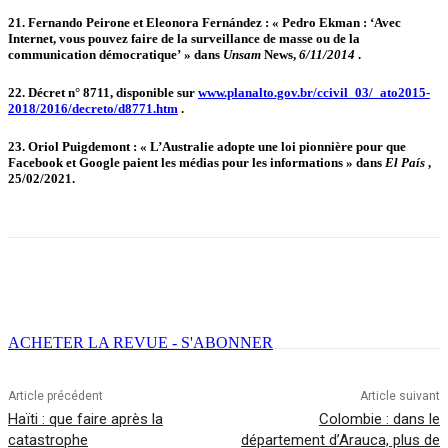
21.
Fernando Peirone et Eleonora Fernández : « Pedro Ekman : ‘Avec
Internet, vous pouvez faire de la surveillance de masse ou de la
communication démocratique’ » dans
Unsam
News,
6/11/2014
.
22.
Décret n° 8711, disponible sur
www.planalto.gov.br/ccivil_03/_ato2015-
2018/2016/decreto/d8771.htm
.
23.
Oriol Puigdemont : « L’Australie adopte une loi pionnière pour que
Facebook et Google paient les médias pour les informations » dans
El País
,
25/02/2021.
Facebook
X
Email
Imprimer
ACHETER LA REVUE - S'ABONNER
Article précédent
Article suivant
Haïti : que faire après la
Colombie : dans le
catastrophe
département d’Arauca, plus de