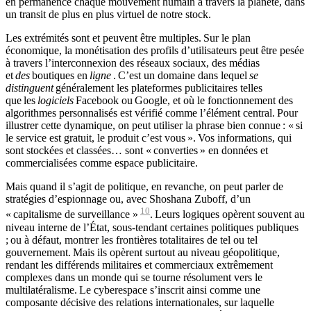
en permanence chaque mouvement humain à travers la planète, dans
un transit de plus en plus virtuel de notre stock.
Les extrémités sont et peuvent être multiples. Sur le plan
économique, la monétisation des profils d’utilisateurs peut être pesée
à travers l’interconnexion des réseaux sociaux, des médias
et
des
boutiques en
ligne
. C’est un domaine dans lequel
se
distinguent
généralement les plateformes publicitaires telles
que les
logiciels
Facebook ou Google, et où le fonctionnement des
algorithmes personnalisés est vérifié comme l’élément central. Pour
illustrer cette dynamique, on peut utiliser la phrase bien connue : « si
le service est gratuit, le produit c’est vous ». Vos informations, qui
sont stockées et classées… sont « converties » en données et
commercialisées comme espace publicitaire.
Mais quand il s’agit de politique, en revanche, on peut parler de
stratégies d’espionnage ou, avec Shoshana Zuboff, d’un
10
« capitalisme de surveillance »
. Leurs logiques opèrent souvent au
niveau interne de l’État, sous-tendant certaines politiques publiques
; ou à défaut, montrer les frontières totalitaires de tel ou tel
gouvernement. Mais ils opèrent surtout au niveau géopolitique,
rendant les différends militaires et commerciaux extrêmement
complexes dans un monde qui se tourne résolument vers le
multilatéralisme. Le cyberespace s’inscrit ainsi comme une
composante décisive des relations internationales, sur laquelle