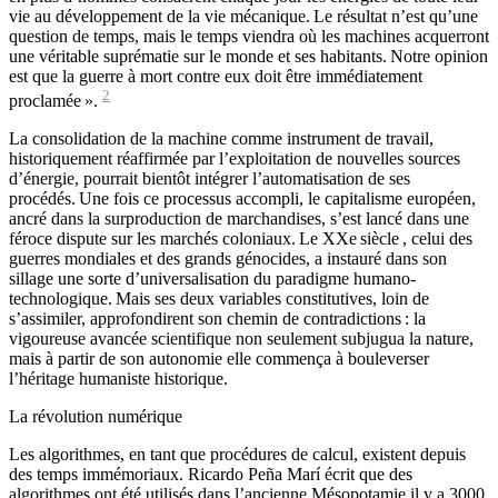
vie au développement de la vie mécanique. Le résultat n’est qu’une
question de temps, mais le temps viendra où les machines acquerront
une véritable suprématie sur le monde et ses habitants. Notre opinion
est que la guerre à mort contre eux doit être immédiatement
2
proclamée ».
La consolidation de la machine comme instrument de travail,
historiquement réaffirmée par l’exploitation de nouvelles sources
d’énergie, pourrait bientôt intégrer l’automatisation de ses
procédés. Une fois ce processus accompli, le capitalisme européen,
ancré dans la surproduction de marchandises, s’est lancé dans une
féroce dispute sur les marchés coloniaux. Le XXe
siècle
, celui des
guerres mondiales et des grands génocides, a instauré dans son
sillage une sorte d’universalisation du paradigme humano-
technologique. Mais ses deux variables constitutives, loin de
s’assimiler, approfondirent son chemin de contradictions : la
vigoureuse avancée scientifique non seulement subjugua la nature,
mais à partir de son autonomie elle commença à bouleverser
l’héritage humaniste historique.
La révolution numérique
Les algorithmes, en tant que procédures de calcul, existent depuis
des temps immémoriaux. Ricardo Peña Marí écrit que des
algorithmes ont été utilisés dans l’ancienne Mésopotamie il y a 3000