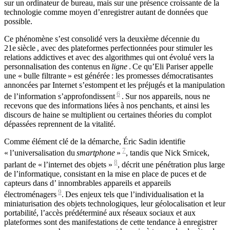
sur un ordinateur de bureau, mais sur une présence croissante de la
technologie comme moyen d’enregistrer autant de données que
possible.
Ce phénomène s’est consolidé vers la deuxième décennie du
21e
siècle
, avec des plateformes perfectionnées pour stimuler les
relations addictives et avec des algorithmes qui ont évolué vers la
personnalisation des contenus en
ligne
. Ce qu’Eli Pariser appelle
une « bulle filtrante » est générée : les promesses démocratisantes
annoncées par Internet s’estompent et les préjugés et la manipulation
6
de l’information s’approfondissent
. Sur nos appareils, nous ne
recevons que des informations liées à nos penchants, et ainsi les
discours de haine se multiplient ou certaines théories du complot
dépassées reprennent de la vitalité.
Comme élément clé de la démarche, Éric Sadin identifie
7
« l’universalisation du
smartphone
»
, tandis que Nick Srnicek,
8
parlant de « l’internet des objets »
, décrit une pénétration plus large
de l’informatique, consistant en la mise en place de puces et de
capteurs dans d’ innombrables appareils et appareils
9
électroménagers
. Des enjeux tels que l’individualisation et la
miniaturisation des objets technologiques, leur géolocalisation et leur
portabilité, l’accès prédéterminé aux réseaux sociaux et aux
plateformes sont des manifestations de cette tendance à enregistrer