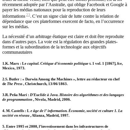
récemment adoptée par l’Australie, qui oblige Facebook et Google à
payer les médias nationaux pour la reproduction de leurs
23
informations
. C’est un signe clair de lutte contre la relation de
dépendance que ces plateformes exercent de facto, en l’occurrence
sur les médias.
La nécessité d’un arbitrage étatique est claire et doit être reproduite
dans d’autres pays. La voie est la régulation des grandes plates-
formes et la subordination de la technologie aux objectifs
communautaires
1.
K. Marx : Le
capital. Critique d’économie politique
t. 1 vol. 1 [1867], fce,
Mexico, 1973.
2.
S. Butler : « Darwin Among the Machines », lettre au rédacteur en chef
de
The Press
, Christchurch, 13/06/1863.
3.
R. Peña Marí :
D’Euclide à Java. Histoire des algorithmes et des langages
de programmation
, Nivola, Madrid, 2006.
4.
M. Castells : L
e
âge de l’ information. Économie, société et culture 1. La
société en réseau
, Alianza, Madrid, 1997.
5.
Entre 1995 et 2000, l’investissement dans les infrastructures de