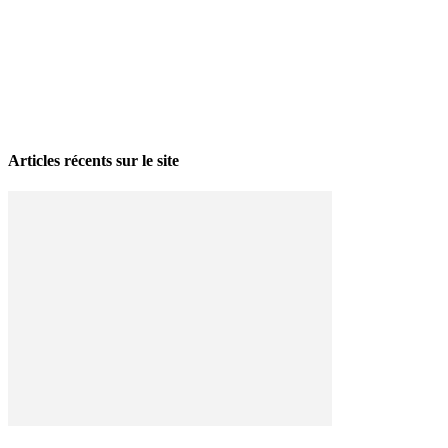
La grève politique et sociale – No 35, printemps 2026
28 avril 2026
Articles récents sur le site