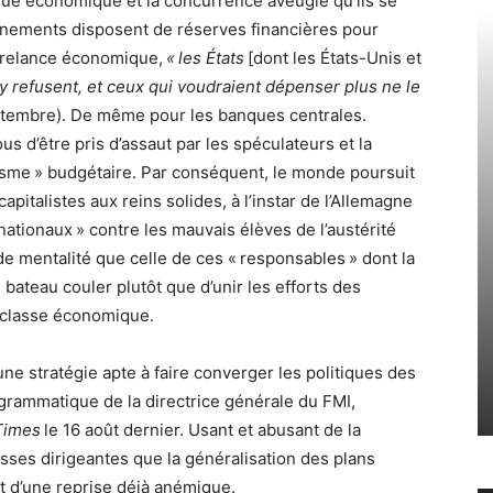
tique économique et la concurrence aveugle qu’ils se
rnements disposent de réserves financières pour
e relance économique,
« les États
[dont les États-Unis et
y refusent, et ceux qui voudraient dépenser plus ne le
ptembre). De même pour les banques centrales.
us d’être pris d’assaut par les spéculateurs et la
xisme » budgétaire. Par conséquent, le monde poursuit
pitalistes aux reins solides, à l’instar de l’Allemagne
nationaux » contre les mauvais élèves de l’austérité
 de mentalité que celle de ces « responsables » dont la
le bateau couler plutôt que d’unir les efforts des
a classe économique.
ne stratégie apte à faire converger les politiques des
rogrammatique de la directrice générale du FMI,
Times
le 16 août dernier. Usant et abusant de la
asses dirigeantes que la généralisation des plans
nt d’une reprise déjà anémique.