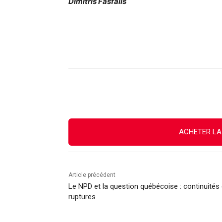
Dimitris Fasfalis
Facebook
X
Email
ACHETER LA
Article précédent
Le NPD et la question québécoise : continuités 
ruptures