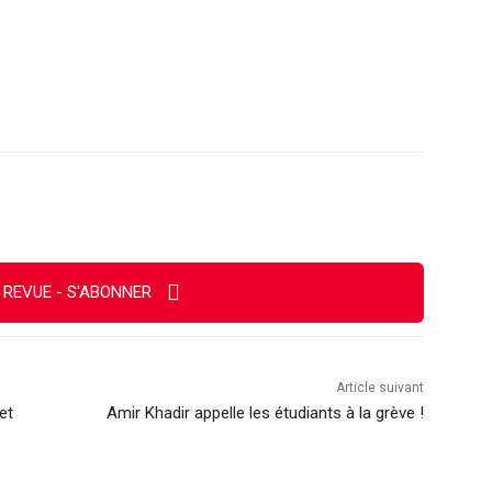
Imprimer
 REVUE - S'ABONNER
Article suivant
et
Amir Khadir appelle les étudiants à la grève !