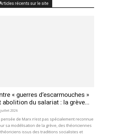
Articles récents sur le site
ntre « guerres d’escarmouches »
t abolition du salariat : la grève...
 juillet 2026
 pensée de Marx n’est pas spécialement reconnue
ur sa modélisation de la grève, des théoriciennes
 théoriciens issus des traditions socialistes et