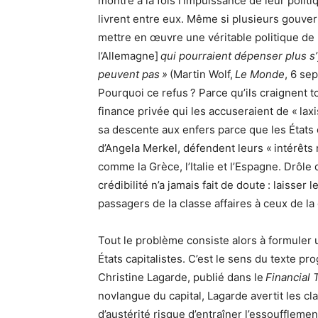
montré à la fois l’impuissance de leur poli
livrent entre eux. Même si plusieurs gouve
mettre en œuvre une véritable politique d
l’Allemagne]
qui pourraient dépenser plus s’
peuvent pas »
(Martin Wolf,
Le Monde
, 6 se
Pourquoi ce refus ? Parce qu’ils craignent to
finance privée qui les accuseraient de « la
sa descente aux enfers parce que les États ca
d’Angela Merkel, défendent leurs « intérêts 
comme la Grèce, l’Italie et l’Espagne. Drôle
crédibilité n’a jamais fait de doute : laisser 
passagers de la classe affaires à ceux de l
Tout le problème consiste alors à formuler u
États capitalistes. C’est le sens du texte p
Christine Lagarde, publié dans le
Financial 
novlangue du capital, Lagarde avertit les cl
d’austérité risque d’entraîner l’essouffleme