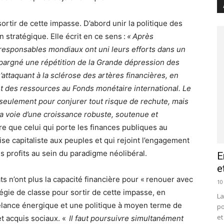
rtir de cette impasse. D’abord unir la politique des
stratégique. Elle écrit en ce sens :
« Après
es responsables mondiaux ont uni leurs efforts dans un
pargné une répétition de la Grande dépression des
attaquant à la sclérose des artères financières, en
nt des ressources au Fonds monétaire international. Le
 seulement pour conjurer tout risque de rechute, mais
a voie d’une croissance robuste, soutenue et
tre que celui qui porte les finances publiques au
rise capitaliste aux peuples et qui rejoint l’engagement
es profits au sein du paradigme néolibéral.
E
e
ts n’ont plus la capacité financière pour « renouer avec
10
atégie de classe pour sortir de cette impasse, en
La
relance énergique et une politique à moyen terme de
po
et
t acquis sociaux. «
Il faut poursuivre simultanément