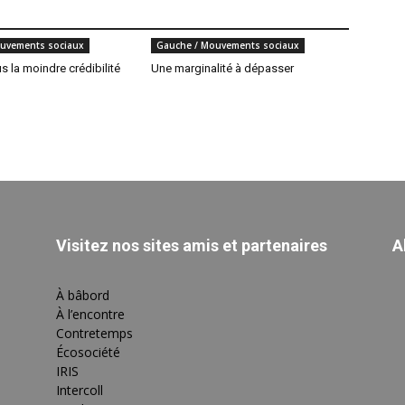
uvements sociaux
Gauche / Mouvements sociaux
us la moindre crédibilité
Une marginalité à dépasser
Visitez nos sites amis et partenaires
A
À bâbord
À l’encontre
Contretemps
Écosociété
IRIS
Intercoll