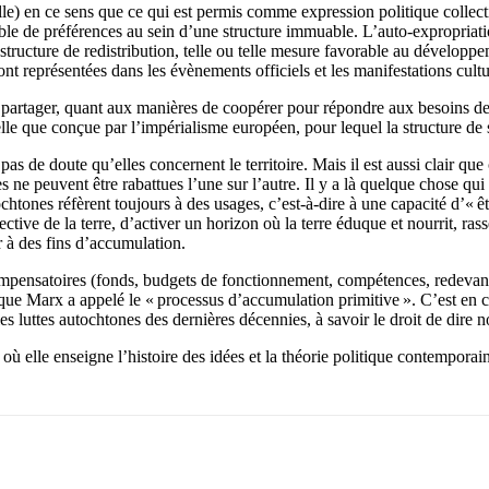
lle) en ce sens que ce qui est permis comme expression politique collect
mble de préférences au sein d’une structure immuable. L’auto-expropriati
e structure de redistribution, telle ou telle mesure favorable au dévelop
nt représentées dans les évènements officiels et les manifestations cultu
e partager, quant aux manières de coopérer pour répondre aux besoins de t
elle que conçue par l’impérialisme européen, pour lequel la structure de
as de doute qu’elles concernent le territoire. Mais il est aussi clair qu
es ne peuvent être rabattues l’une sur l’autre. Il y a là quelque chose qu
ochtones réfèrent toujours à des usages, c’est-à-dire à une capacité d’« êt
tive de la terre, d’activer un horizon où la terre éduque et nourrit, ras
r à des fins d’accumulation.
compensatoires (fonds, budgets de fonctionnement, compétences, redevan
e que Marx a appelé le « processus d’accumulation primitive ». C’est en c
les luttes autochtones des dernières décennies, à savoir le droit de dir
ù elle enseigne l’histoire des idées et la théorie politique contemporai