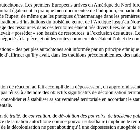
s autochtones. Les premiers Européens arrivés en Amérique du Nord fure
nifiait également la pratique bien documentée de l’adoption, en particu
de Rupert, de même que les pratiques d’intermariage dans les premières 
 traditions d’institutions du troisième genre, de l’Arctique jusqu’au Nou
ge des ressources dans ces territoires étaient très diversifiées, selon la
vait « posséder » son bassin de ressources, à l’exclusion des autres. Les a
négociés à la pièce, et où les routes commerciales étaient l’objet de confl
ations » des peuples autochtones soit informée par un principe ethnique
le d’affirmer qu’il y avait, dans les traditions précolombiennes, des na
sition de réaction au fait accompli de la dépossession, en approfondissant 
pas réussi à atteindre des objectifs significatifs de décolonisation territ
 consolider et à stabiliser sa souveraineté territoriale en accordant le st
entale.
om de
traité
, de
convention
, de
dévolution des pouvoirs
, de
troisième pa
e de la nation autochtone comme pouvoir subsidiaire) implique le renonc
 de la décolonisation ne peut aboutir qu’à une dépossession autogérée et