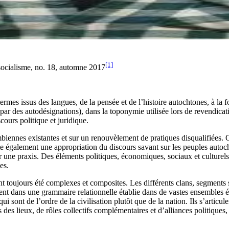
[1]
socialisme, no. 18, automne 2017
rmes issus des langues, de la pensée et de l’histoire autochtones, à la fo
es autodésignations), dans la toponymie utilisée lors de revendications 
cours politique et juridique.
ombiennes existantes et sur un renouvèlement de pratiques disqualifiées. 
te également une appropriation du discours savant sur les peuples auto
 une praxis. Des éléments politiques, économiques, sociaux et culturels 
es.
 toujours été complexes et composites. Les différents clans, segments so
vent dans une grammaire relationnelle établie dans de vastes ensembles
 sont de l’ordre de la civilisation plutôt que de la nation. Ils s’articule
ges des lieux, de rôles collectifs complémentaires et d’alliances politiqu