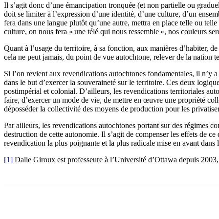
Il s’agit donc d’une émancipation tronquée (et non partielle ou gradue
doit se limiter à l’expression d’une identité, d’une culture, d’un ense
fera dans une langue plutôt qu’une autre, mettra en place telle ou tell
culture, on nous fera « une télé qui nous ressemble », nos couleurs sero
Quant à l’usage du territoire, à sa fonction, aux manières d’habiter, d
cela ne peut jamais, du point de vue autochtone, relever de la nation t
Si l’on revient aux revendications autochtones fondamentales, il n’y a p
dans le but d’exercer la souveraineté sur le territoire. Ces deux logiqu
postimpérial et colonial. D’ailleurs, les revendications territoriales aut
faire, d’exercer un mode de vie, de mettre en œuvre une propriété collec
déposséder la collectivité des moyens de production pour les privatise
Par ailleurs, les revendications autochtones portant sur des régimes 
destruction de cette autonomie. Il s’agit de compenser les effets de c
revendication la plus poignante et la plus radicale mise en avant dans 
[1]
Dalie Giroux est professeure à l’Université d’Ottawa depuis 2003, o
Facebook
X
Email
Imprimer