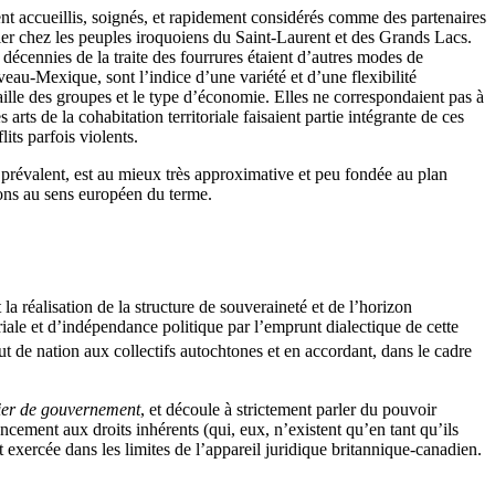
nt accueillis, soignés, et rapidement considérés comme des partenaires
lier chez les peuples iroquoiens du Saint-Laurent et des Grands Lacs.
décennies de la traite des fourrures étaient d’autres modes de
veau-Mexique, sont l’indice d’une variété et d’une flexibilité
 taille des groupes et le type d’économie. Elles ne correspondaient pas à
rts de la cohabitation territoriale faisaient partie intégrante de ces
its parfois violents.
 prévalent, est au mieux très approximative et peu fondée au plan
tions au sens européen du terme.
la réalisation de la structure de souveraineté et de l’horizon
oriale et d’indépendance politique par l’emprunt dialectique de cette
atut de nation aux collectifs autochtones et en accordant, dans le cadre
lier de gouvernement
, et découle à strictement parler du pouvoir
ement aux droits inhérents (qui, eux, n’existent qu’en tant qu’ils
 exercée dans les limites de l’appareil juridique britannique-canadien.