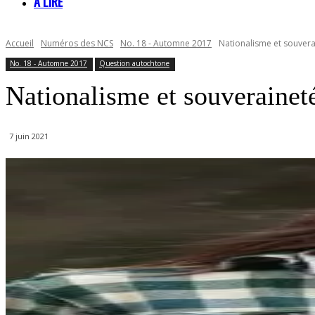
À LIRE
Accueil
Numéros des NCS
No. 18 - Automne 2017
Nationalisme et souvera
No. 18 - Automne 2017
Question autochtone
Nationalisme et souverainet
7 juin 2021