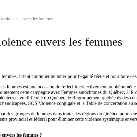
e la violence envers les femmes
violence envers les femmes
emmes. Il faut continuer de lutter pour l’égalité réelle et pour faire ce
les femmes est une occasion de réfléchir collectivement au phénomène d
ointement cette campagne avec Femmes autochtones du Québec, L’R des 
entées et en difficulté du Québec, le Regroupement québécois des centr
handicapées, SOS Violence conjugale et la Table de concertation au se
 par des groupes de femmes dans toutes les régions du Québec pour sens
s provincial et fédéral pour éliminer cette violence systémique envers
 envers les femmes ?