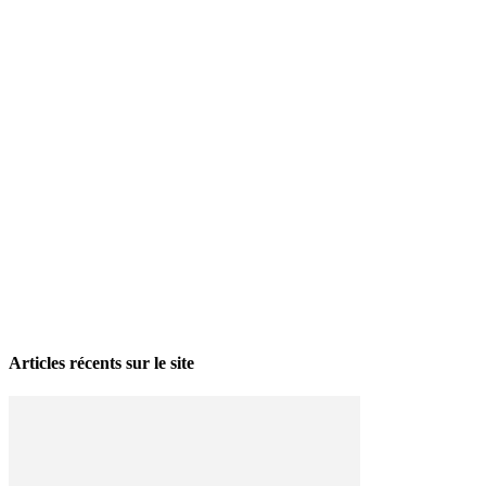
La grève politique et sociale – No 35, printemps 2026
28 avril 2026
Articles récents sur le site