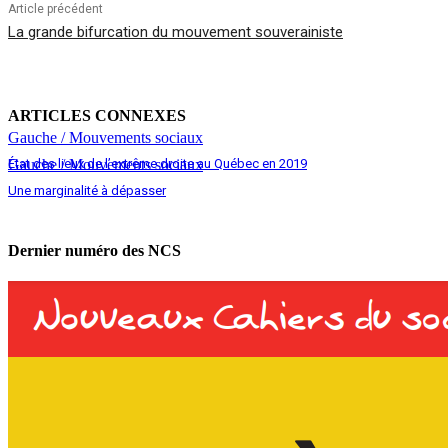
Article précédent
La grande bifurcation du mouvement souverainiste
ARTICLES CONNEXES
Gauche / Mouvements sociaux
État des lieux de l’extrême droite au Québec en 2019
Gauche / Mouvements sociaux
Une marginalité à dépasser
Dernier numéro des NCS