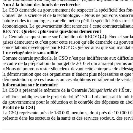
Non à la fusion des fonds de recherche
La CSQ demande au gouvernement de respecter la spécificité des fonds 
Conseil de la science et de la technologie. « Nous ne pouvons souscrire
nature et des technologies, car elle met en péril la spécificité des tro
économiques. Le gouvernement doit renoncer à cette commercialisation
RECYC-Québec : plusieurs questions demeurent
La Centrale se questionne sur l’abolition de RECYQ-Québec et sur la m
grises demeurent et c’est pour cette raison qu’elle demande au gouvern
concertations développés par RECYC-Québec ainsi que son mandat éducat
Une réingénierie sans utilité
Comme centrale syndicale, la CSQ n’est pas indifférente aux difficult
le cadre de la préparation du budget de 2010 et qui auraient permis a
« Nous ne pouvons rester silencieux devant cette entreprise de délesta
la démonstration que ces organismes n’étaient plus nécessaires et que 
démonstration que ces fusions ou ces abolitions entraîneront de véritab
Information sur le mémoire
La CSQ a présenté le mémoire de la Centrale
Réingénierie de l’État :
o
auditions publiques sur le projet de loi n
130 – Loi abolissant le mini
du gouvernement pour la réduction et le contrôle des dépenses en aboliss
Profil de la CSQ
La CSQ représente près de 180 000 membres, dont près de 100 000 font
présente dans les secteurs de la santé et des services sociaux, des ser