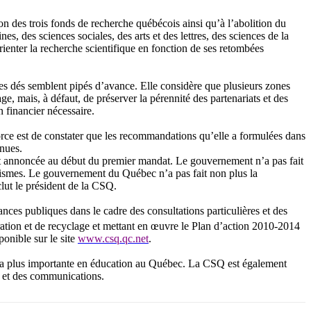
 des trois fonds de recherche québécois ainsi qu’à l’abolition du
, des sciences sociales, des arts et des lettres, des sciences de la
orienter la recherche scientifique en fonction de ses retombées
es dés semblent pipés d’avance. Elle considère que plusieurs zones
, mais, à défaut, de préserver la pérennité des partenariats et des
 financier nécessaire.
orce est de constater que les recommandations qu’elle a formulées dans
enues.
État annoncée au début du premier mandat. Le gouvernement n’a pas fait
ganismes. Le gouvernement du Québec n’a pas fait non plus la
clut le président de la CSQ.
ces publiques dans le cadre des consultations particulières et des
ation et de recyclage et mettant en œuvre le Plan d’action 2010-2014
ponible sur le site
www.csq.qc.net
.
e la plus importante en éducation au Québec. La CSQ est également
re et des communications.