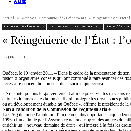
À LIRE
Accueil
X - Archives
Communiqués / Événements
« Réingénierie de l'État : 
Communiqués / Événements
État / Services publics / Bien commun
Québec / Canada
« Réingénierie de l’État : l’
20 janvier 2011
Québec, le 19 janvier 2011. – Dans le cadre de la présentation de so
fusion d’organismes-conseils qui ont contribué à faire avancer des dos
nécessaire concertation au sein de la société québécoise.
« Nous interpellons le gouvernement afin de préserver les missions res
entre les femmes et les hommes. Il doit protéger les organismes public
ou au développement durable au Québec », affirme le président de la
Non à l’abolition de la Commission de l’équité salariale
La CSQ dénonce l’abolition d’un de nos plus importants acquis démocrat
1996 à l’unanimité par l’Assemblée nationale après des années de mili
enrichir un « nouveau domaine de droit » qui intègre à la fois les droits
de la Commission est toujours nécessaire », ajoute le président de la ce