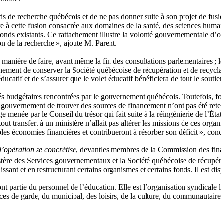
de recherche québécois et de ne pas donner suite à son projet de fusion
 à cette fusion consacrée aux domaines de la santé, des sciences humaines
is fonds existants. Ce rattachement illustre la volonté gouvernementale d’
 de la recherche », ajoute M. Parent.
anière de faire, avant même la fin des consultations parlementaires ; l
ement de conserver la Société québécoise de récupération et de recyclage
if et de s’assurer que le volet éducatif bénéficiera de tout le soutien
és budgétaires rencontrées par le gouvernement québécois. Toutefois, f
u gouvernement de trouver des sources de financement n’ont pas été ret
ge menée par le Conseil du trésor qui fait suite à la réingénierie de l’
tout transfert à un ministère n’allait pas altérer les missions de ces or
les économies financières et contribueront à résorber son déficit », con
 l’opération se concrétise
, devantles membres de la Commission des finan
stère des Services gouvernementaux et la Société québécoise de récupér
ant et en restructurant certains organismes et certains fonds. Il est dis
 partie du personnel de l’éducation. Elle est l’organisation syndical
vices de garde, du municipal, des loisirs, de la culture, du communautai