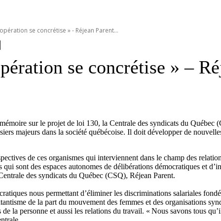
l'opération se concrétise » - Réjean Parent...
opération se concrétise » – R
n mémoire sur le projet de loi 130, la Centrale des syndicats du Québe
siers majeurs dans la société québécoise. Il doit développer de nouvelle
pectives de ces organismes qui interviennent dans le champ des relations 
s qui sont des espaces autonomes de délibérations démocratiques et d’in
 Centrale des syndicats du Québec (CSQ), Réjean Parent.
iques nous permettant d’éliminer les discriminations salariales fondées 
tantisme de la part du mouvement des femmes et des organisations syndi
 de la personne et aussi les relations du travail. « Nous savons tous qu’il
ntrale.