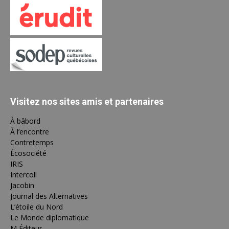
Visitez nos sites amis et partenaires
À bâbord
À l’encontre
Contretemps
Écosociété
IRIS
Intercoll
Jacobin
Journal des Alternatives
L’étoile du Nord
Le Monde diplomatique
M Éditeur