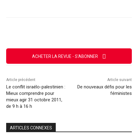
Facebook
X
Email
Imprimer
ACHETER LA REVUE - S'ABONNER
Article précédent
Article suivant
Le conflit israélo-palestinien :
De nouveaux défis pour les
Mieux comprendre pour
féministes
mieux agir 31 octobre 2011,
de 9 h à 16 h
ARTICLES CONNEXES